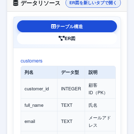
データリソース
ER図を新しいタブで開く
テーブル構造
ER図
customers
列名
データ型
説明
顧客
customer_id
INTEGER
ID（PK）
full_name
TEXT
氏名
メールアド
email
TEXT
レス