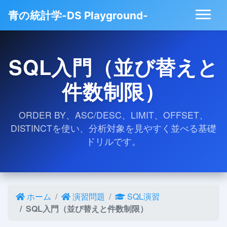
青の統計学-DS Playground-
SQL入門（並び替えと
件数制限）
ORDER BY、ASC/DESC、LIMIT、OFFSET、
DISTINCTを使い、分析対象を見やすく並べる基礎
ドリルです。
ホーム
演習問題
SQL演習
SQL入門（並び替えと件数制限）