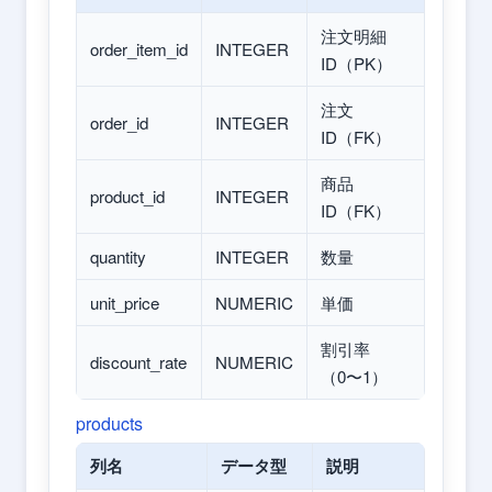
注文明細
order_item_id
INTEGER
ID（PK）
注文
order_id
INTEGER
ID（FK）
商品
product_id
INTEGER
ID（FK）
quantity
INTEGER
数量
unit_price
NUMERIC
単価
割引率
discount_rate
NUMERIC
（0〜1）
products
列名
データ型
説明