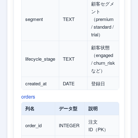
顧客セグメ
ント
segment
TEXT
（premium
/ standard /
trial）
顧客状態
（engaged
lifecycle_stage
TEXT
/ churn_risk
など）
created_at
DATE
登録日
orders
列名
データ型
説明
注文
order_id
INTEGER
ID（PK）