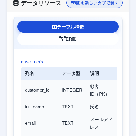
データリソース
ER図を新しいタブで開く
テーブル構造
ER図
customers
列名
データ型
説明
顧客
customer_id
INTEGER
ID（PK）
full_name
TEXT
氏名
メールアド
email
TEXT
レス