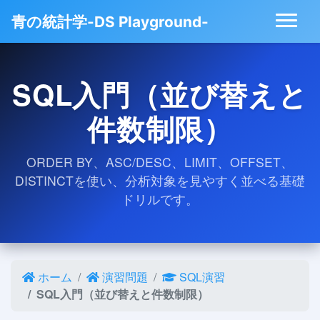
青の統計学-DS Playground-
SQL入門（並び替えと
件数制限）
ORDER BY、ASC/DESC、LIMIT、OFFSET、
DISTINCTを使い、分析対象を見やすく並べる基礎
ドリルです。
ホーム
演習問題
SQL演習
SQL入門（並び替えと件数制限）