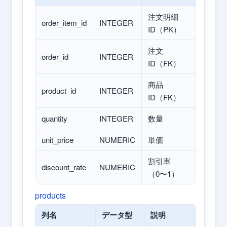
注文明細
order_item_id
INTEGER
ID（PK）
注文
order_id
INTEGER
ID（FK）
商品
product_id
INTEGER
ID（FK）
quantity
INTEGER
数量
unit_price
NUMERIC
単価
割引率
discount_rate
NUMERIC
（0〜1）
products
列名
データ型
説明