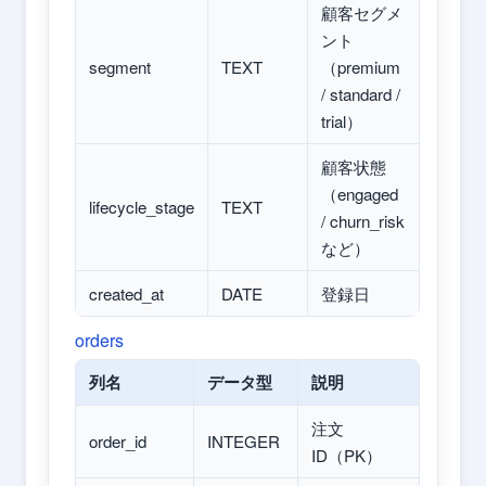
顧客セグメ
ント
segment
TEXT
（premium
/ standard /
trial）
顧客状態
（engaged
lifecycle_stage
TEXT
/ churn_risk
など）
created_at
DATE
登録日
orders
列名
データ型
説明
注文
order_id
INTEGER
ID（PK）