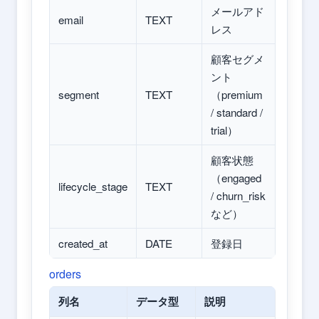
メールアド
email
TEXT
レス
顧客セグメ
ント
segment
TEXT
（premium
/ standard /
trial）
顧客状態
（engaged
lifecycle_stage
TEXT
/ churn_risk
など）
created_at
DATE
登録日
orders
列名
データ型
説明