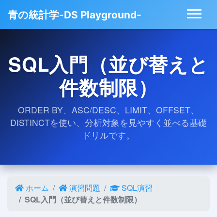
青の統計学-DS Playground-
SQL入門（並び替えと
件数制限）
ORDER BY、ASC/DESC、LIMIT、OFFSET、
DISTINCTを使い、分析対象を見やすく並べる基礎
ドリルです。
ホーム
演習問題
SQL演習
SQL入門（並び替えと件数制限）