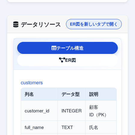
データリソース
ER図を新しいタブで開く
テーブル構造
ER図
customers
列名
データ型
説明
顧客
customer_id
INTEGER
ID（PK）
full_name
TEXT
氏名