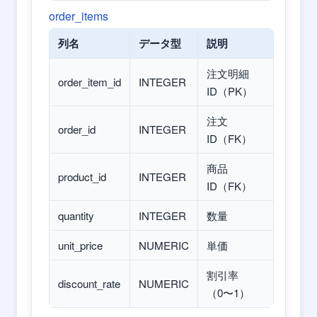
order_items
列名
データ型
説明
注文明細
order_item_id
INTEGER
ID（PK）
注文
order_id
INTEGER
ID（FK）
商品
product_id
INTEGER
ID（FK）
quantity
INTEGER
数量
unit_price
NUMERIC
単価
割引率
discount_rate
NUMERIC
（0〜1）