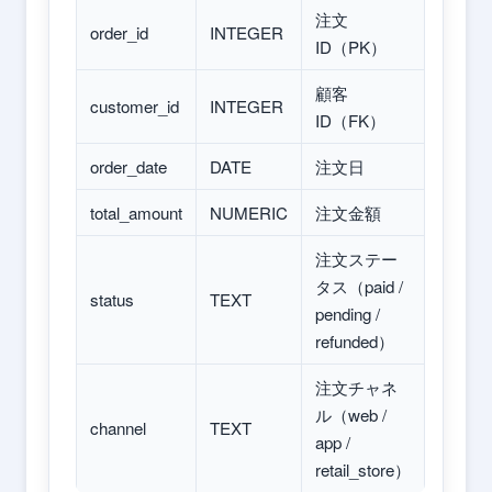
注文
order_id
INTEGER
ID（PK）
顧客
customer_id
INTEGER
ID（FK）
order_date
DATE
注文日
total_amount
NUMERIC
注文金額
注文ステー
タス（paid /
status
TEXT
pending /
refunded）
注文チャネ
ル（web /
channel
TEXT
app /
retail_store）