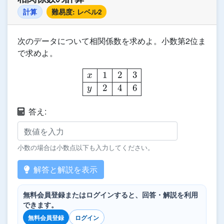
計算
難易度: レベル2
次のデータについて相関係数を求めよ。小数第2位ま
で求めよ。
x
1
2
3
y
2
4
6
答え:
小数の場合は小数点以下も入力してください。
解答と解説を表示
無料会員登録またはログインすると、回答・解説を利用
できます。
無料会員登録
ログイン