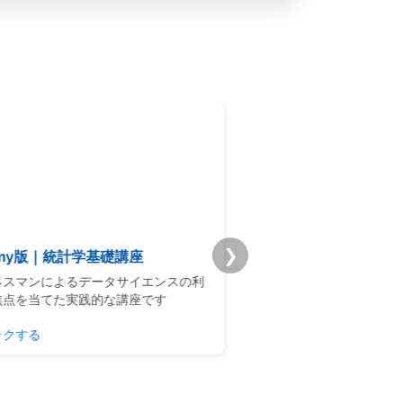
❯
emy版｜統計学基礎講座
Premium学習分析ダ
スマンによるデータサイエンスの利
模試・演習ログから弱点と
点を当てた実践的な講座です
整理できるPremium機能
クする
学習分析を見る