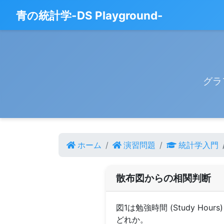
青の統計学-DS Playground-
グラ
ホーム
演習問題
統計学入門
散布図からの相関判断
図1は勉強時間 (Study Ho
どれか。