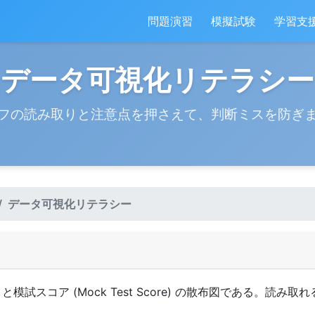
問題演習
模擬試験
学習支
データ可視化リテラシー
フの読み取りと注意点を押さえて、判断ミスを防ぎ
データ可視化リテラシー
urs) と模試スコア (Mock Test Score) の散布図である。