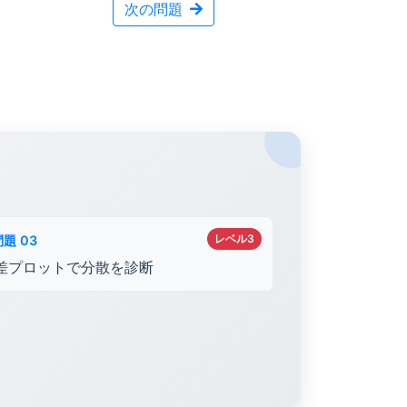
次の問題
レベル3
問題 03
差プロットで分散を診断