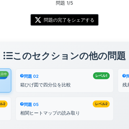
問題 1/5
問題の完了をシェアする
このセクションの他の問題
表示中
ル1
レベル1
問題 02
箱ひげ図で四分位を比較
残
ル2
レベル2
問題 05
相関ヒートマップの読み取り