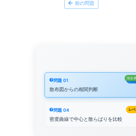
前の問題
現在
レベ
問題 01
散布図からの相関判断
レベ
問題 04
密度曲線で中心と散らばりを比較