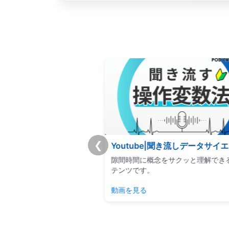
❮
チートシート
Youtube|聞き流しデータサイ
重要事項を体系的に学べる
隙間時間に概念をサクッと理解でき
キュラムです。
テンツです。
見る
動画を見る