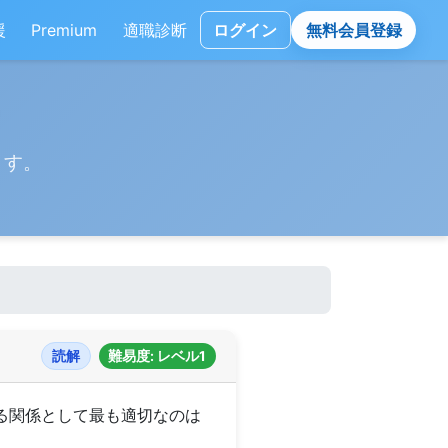
援
Premium
適職診断
ログイン
無料会員登録
ます。
読解
難易度: レベル1
読み取れる関係として最も適切なのは