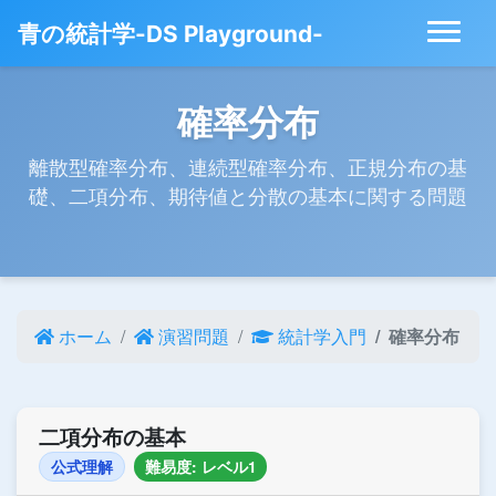
青の統計学-DS Playground-
確率分布
離散型確率分布、連続型確率分布、正規分布の基
礎、二項分布、期待値と分散の基本に関する問題
ホーム
演習問題
統計学入門
確率分布
二項分布の基本
公式理解
難易度: レベル1