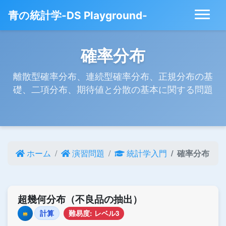
青の統計学-DS Playground-
確率分布
離散型確率分布、連続型確率分布、正規分布の基
礎、二項分布、期待値と分散の基本に関する問題
ホーム
演習問題
統計学入門
確率分布
超幾何分布（不良品の抽出）
計算
難易度: レベル3
Premium