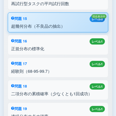
再試行型タスクの平均試行回数
現在表示中
問題 15
レベル3
超幾何分布（不良品の抽出）
問題 16
レベル1
正規分布の標準化
問題 17
レベル1
経験則（68-95-99.7）
問題 18
レベル1
二項分布の累積確率（少なくとも1回成功）
問題 19
レベル1