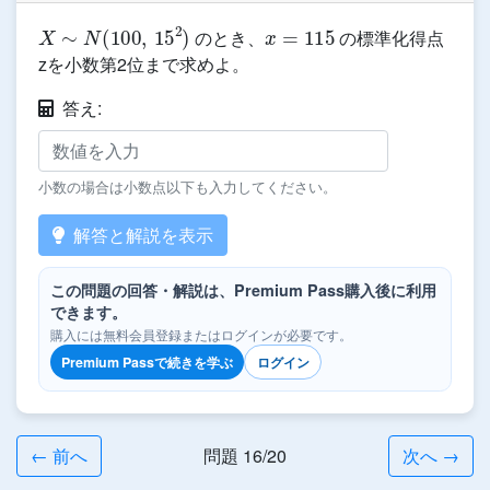
X
∼
N
(
100
,
15
2
)
x
=
115
のとき、
の標準化得点
zを小数第2位まで求めよ。
答え:
小数の場合は小数点以下も入力してください。
解答と解説を表示
この問題の回答・解説は、Premium Pass購入後に利用
できます。
購入には無料会員登録またはログインが必要です。
Premium Passで続きを学ぶ
ログイン
← 前へ
問題 16/20
次へ →