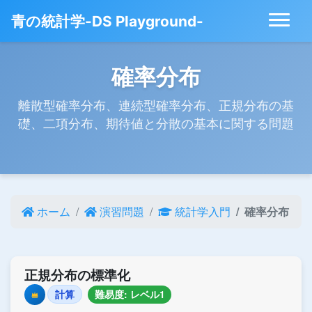
青の統計学-DS Playground-
確率分布
離散型確率分布、連続型確率分布、正規分布の基
礎、二項分布、期待値と分散の基本に関する問題
ホーム
演習問題
統計学入門
確率分布
正規分布の標準化
計算
難易度: レベル1
Premium