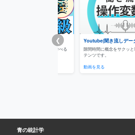
❮
チートシート
Youtube|聞き流しデータサイエ
重要事項を体系的に学べる
隙間時間に概念をサクッと理解でき
キュラムです。
テンツです。
見る
動画を見る
青の統計学