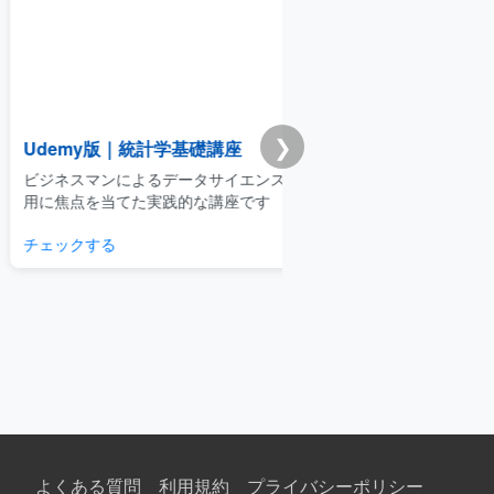
❯
emy版｜統計学基礎講座
Premium学習分析ダ
スマンによるデータサイエンスの利
模試・演習ログから弱点と
点を当てた実践的な講座です
整理できるPremium機能
クする
学習分析を見る
よくある質問
利用規約
プライバシーポリシー