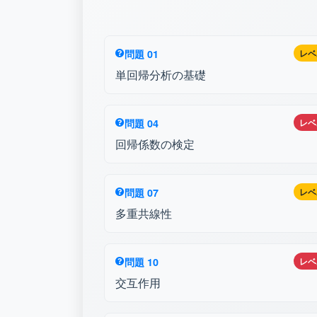
問題 01
レベ
単回帰分析の基礎
問題 04
レベ
回帰係数の検定
問題 07
レベ
多重共線性
問題 10
レベ
交互作用