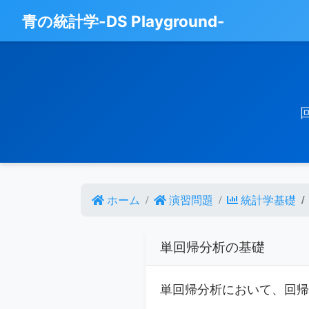
青の統計学-DS Playground-
ホーム
演習問題
統計学基礎
単回帰分析の基礎
単回帰分析において、回帰直線 