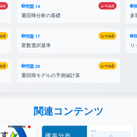
ル3
問題 14
レベル3
問
重回帰分析の基礎
多
ル2
問題 17
レベル2
問
変数選択基準
リ
ル2
問題 20
レベル2
重回帰モデルの予測値計算
関連コンテンツ