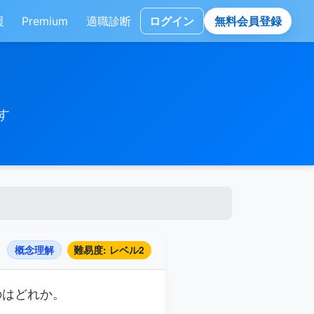
援
Premium
適職診断
ログイン
無料会員登録
す
概念理解
難易度: レベル2
ものはどれか。