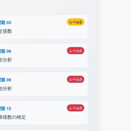
題 03
レベル2
定係数
題 06
レベル3
差分析
題 09
レベル3
散分析
題 12
レベル3
帰係数の検定