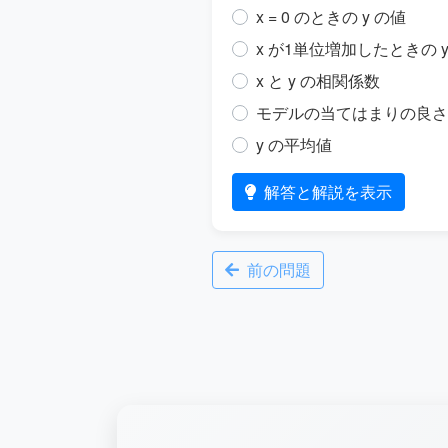
x = 0 のときの y の値
x が1単位増加したときの 
x と y の相関係数
モデルの当てはまりの良さ
y の平均値
解答と解説を表示
前の問題