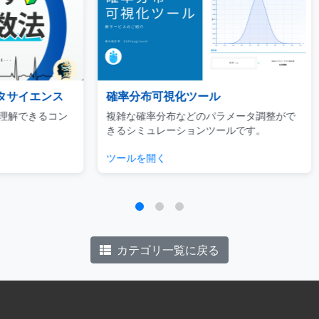
ンス
確率分布可視化ツール
Ud
るコン
複雑な確率分布などのパラメータ調整がで
ビジネ
きるシミュレーションツールです。
用に焦
ツールを開く
チェッ
カテゴリ一覧に戻る