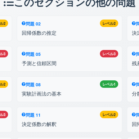
このセクションの他の問題
ル2
問題 02
レベル2
問
回帰係数の推定
決
ル3
問題 05
レベル3
問
予測と信頼区間
残
ル2
問題 08
レベル1
問
実験計画法の基本
分
ル3
問題 11
レベル2
問
決定係数の解釈
回