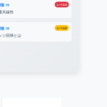
題 15
レベル3
重共線性
題 18
レベル2
ッジ回帰とは