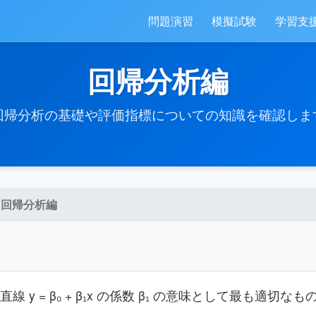
問題演習
模擬試験
学習支
回帰分析編
回帰分析の基礎や評価指標についての知識を確認しま
回帰分析編
y = β₀ + β₁x の係数 β₁ の意味として最も適切な