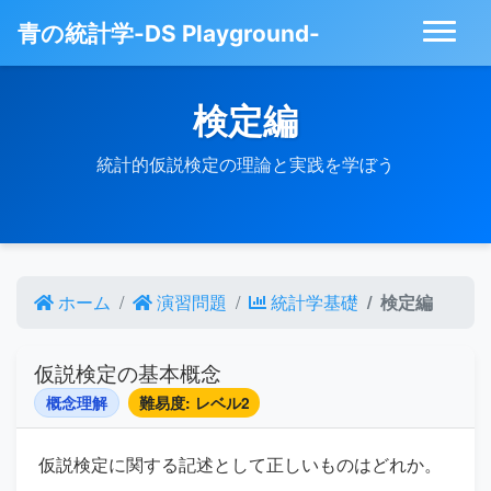
青の統計学-DS Playground-
検定編
統計的仮説検定の理論と実践を学ぼう
ホーム
演習問題
統計学基礎
検定編
仮説検定の基本概念
概念理解
難易度: レベル2
仮説検定に関する記述として正しいものはどれか。