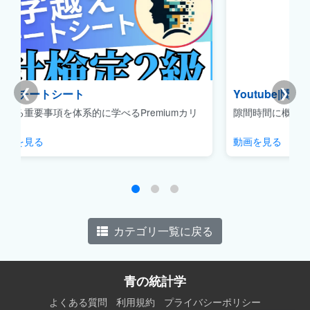
❮
❯
Youtube|聞き流しデータサイエンス
カリ
隙間時間に概念をサクッと理解できるコンテンツです。
動画を見る
カテゴリ一覧に戻る
青の統計学
よくある質問
利用規約
プライバシーポリシー