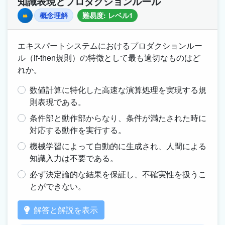
知識表現とプロダクションルール
概念理解
難易度: レベル1
Premium
エキスパートシステムにおけるプロダクションルー
ル（if-then規則）の特徴として最も適切なものはど
れか。
数値計算に特化した高速な演算処理を実現する規
則表現である。
条件部と動作部からなり、条件が満たされた時に
対応する動作を実行する。
機械学習によって自動的に生成され、人間による
知識入力は不要である。
必ず決定論的な結果を保証し、不確実性を扱うこ
とができない。
解答と解説を表示