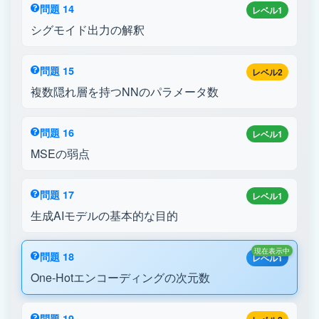
問題 14
レベル1
シグモイド出力の解釈
問題 15
レベル2
複数隠れ層を持つNNのパラメータ数
問題 16
レベル1
MSEの弱点
問題 17
レベル1
生成AIモデルの基本的な目的
現在表示中
問題 18
レベル1
One-Hotエンコーディングの次元数
問題 19