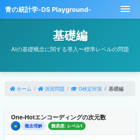
青の統計学-DS Playground-
基礎編
AIの基礎概念に関する導入〜標準レベルの問題
ホーム
演習問題
G検定対策
基礎編
One-Hotエンコーディングの次元数
概念理解
難易度: レベル1
Premium