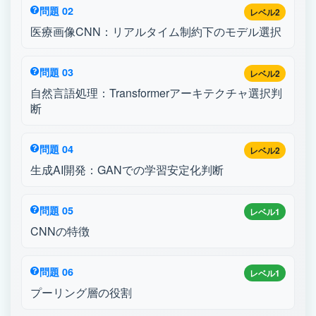
問題 02
レベル2
医療画像CNN：リアルタイム制約下のモデル選択
問題 03
レベル2
自然言語処理：Transformerアーキテクチャ選択判
断
問題 04
レベル2
生成AI開発：GANでの学習安定化判断
問題 05
レベル1
CNNの特徴
問題 06
レベル1
プーリング層の役割