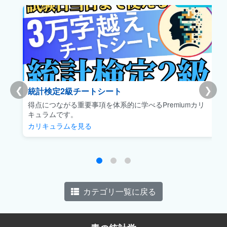
❮
❯
統計検定2級チートシート
得点につながる重要事項を体系的に学べるPremiumカリ
キュラムです。
カリキュラムを見る
カテゴリ一覧に戻る