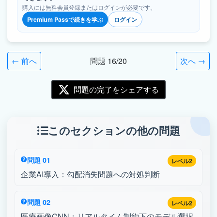
購入には無料会員登録またはログインが必要です。
Premium Passで続きを学ぶ
ログイン
← 前へ
問題 16/20
次へ →
問題の完了をシェアする
このセクションの他の問題
問題 01
レベル2
企業AI導入：勾配消失問題への対処判断
問題 02
レベル2
医療画像CNN：リアルタイム制約下のモデル選択