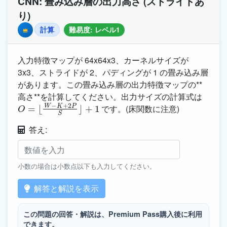
CNN: 畳み込み層の出力高さ (ストライドあ
り)
計算
難易度: レベル1
Premium
入力特徴マップが 64x64x3、カーネルサイズが
3x3、ストライドが 2、パディングが 1 の畳み込み層
があります。この畳み込み層の出力特徴マップの**
高さ**を計算してください。出力サイズの計算式は
O
=
⌊
W
−
K
+
2
P
S
⌋
+
1
です。(床関数に注意)
答え:
小数の場合は小数点以下も入力してください。
解答と解説を表示
この問題の回答・解説は、Premium Pass購入後に利用
できます。