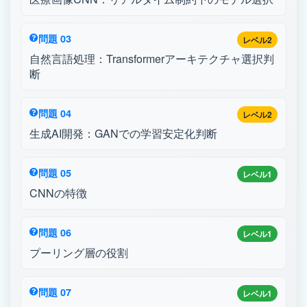
問題 03
レベル2
自然言語処理：Transformerアーキテクチャ選択判
断
問題 04
レベル2
生成AI開発：GANでの学習安定化判断
問題 05
レベル1
CNNの特徴
問題 06
レベル1
プーリング層の役割
問題 07
レベル1